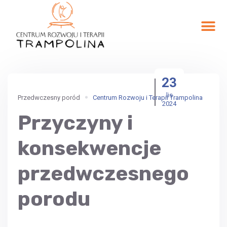
23
lis
Przedwczesny poród
Centrum Rozwoju i Terapii Trampolina
2024
Przyczyny i
konsekwencje
przedwczesnego
porodu